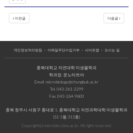
이전글
다음글
개인정보처리방침
이메일무단수집거부
사이트맵
오시는 길
충북대학교 자연대학 미생물학과
학과장.
운노타쯔야
Email.
microbiology@chungbuk.ac.kr
Tel.
043-261-2299
Fax.
043-264-9600
충북 청주시 서원구 충대로 1, 충북대학교 자연과학대학 미생물학과
(S1-5동 313호)
Copyright(c) microbio.cbnu.ac.kr. All right reserved.