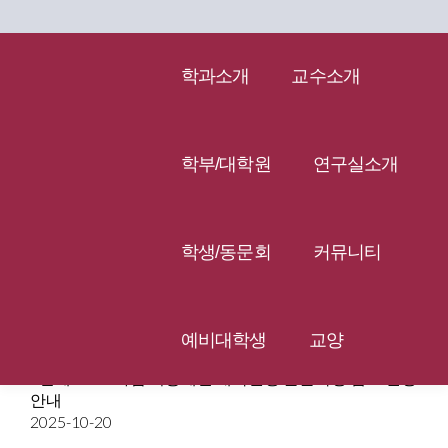
학과소개
교수소개
커뮤니티
학부/대학원
연구실소개
학생/동문회
커뮤니티
대학원 공지사항
예비대학생
교양
4단계 BK21사업 이공계열 대학원생 논문작성 캠프 신청
안내
2025-10-20