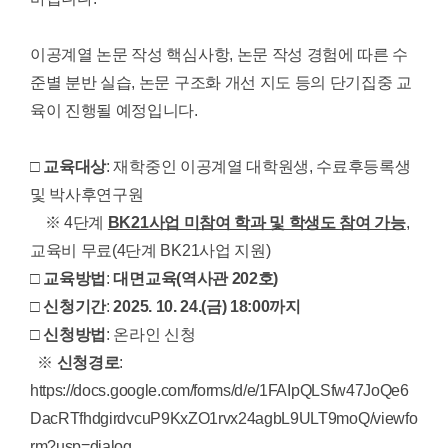
이공계열 논문 작성 핵심사항, 논문 작성 경험에 따른 수
준별 분반 실습, 논문 구조화 개선 지도 등의 단기집중 교
육이 진행될 예정입니다.
□
교육대상
: 재학중인 이공계열 대학원생, 수료후등록생
및 박사후연구원
※ 4단계
BK21사업 미참여 학과 및 학생도 참여 가능
,
교육비 무료(4단계 BK21사업 지원)
□
교육방법
:
대면교육(역사관 202호)
□
신청기간
:
2025. 10. 24.(금) 18:00까지
□
신청방법
: 온라인 신청
※
신청경로
:
https://docs.google.com/forms/d/e/1FAIpQLSfw47JoQe6
DacRTfhdgirdvcuP9KxZO1rvx24agbL9ULT9moQ/viewfo
rm?usp=dialog