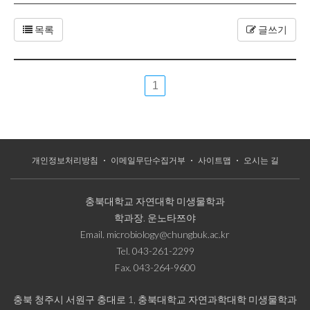
목록
글쓰기
1
개인정보처리방침
이메일무단수집거부
사이트맵
오시는 길
충북대학교 자연대학 미생물학과
학과장.
운노타쯔야
Email.
microbiology@chungbuk.ac.kr
Tel.
043-261-2299
Fax.
043-264-9600
충북 청주시 서원구 충대로 1, 충북대학교 자연과학대학 미생물학과