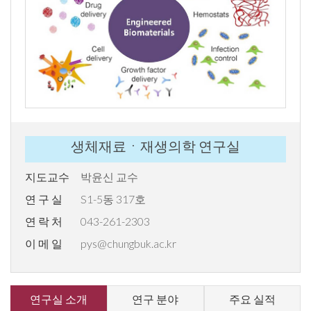
생체재료ㆍ재생의학 연구실
지도교수
박윤신 교수
연 구 실
S1-5동 317호
연 락 처
043-261-2303
이 메 일
pys@chungbuk.ac.kr
연구실 소개
연구 분야
주요 실적