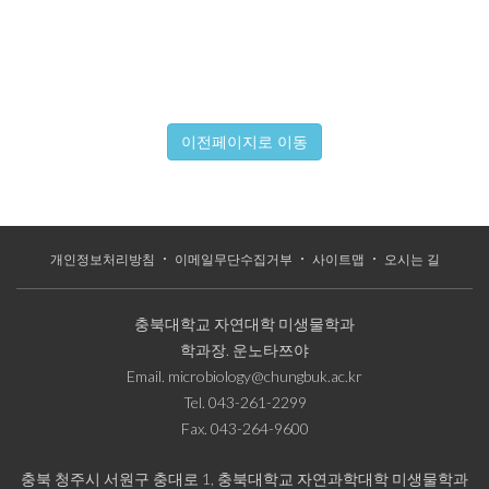
이전페이지로 이동
개인정보처리방침
이메일무단수집거부
사이트맵
오시는 길
충북대학교 자연대학 미생물학과
학과장.
운노타쯔야
Email.
microbiology@chungbuk.ac.kr
Tel.
043-261-2299
Fax.
043-264-9600
충북 청주시 서원구 충대로 1, 충북대학교 자연과학대학 미생물학과